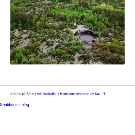
© Scen på Bônn
|
Administration
|
Hemsidan levereras av Kust IT
Snabbanslutning