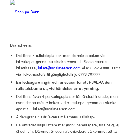
Bra att veta:
Det finns 4 rullstolsplatser, men de måste bokas vid
biljettköpet genom att skicka epost till: Scalateaterns
biljettkassa,
biljett@scalateatern.com
eller 054-190080 samt
via ticketmasters tillgänglighetslinje 0776-707777
En ledsagare ingår och ansvarar för att HJÄLPA den
rullstolsburne ut, vid händelse av utrymning.
Det finns även 4 parkeringsplatser för rörelsehindrade, men
även dessa måste bokas vid biljettköpet genom att skicka
epost till: biljett@scalateatern.com
Åldersgräns 13 år (även i målsmans sällskap)
På området säljs lättare mat (korv, hamburgare, fika osv), ej
öl och vin. Däremot är egen picknickkorg välkommet att ta