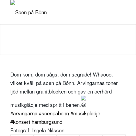
Dom kom, dom sågs, dom segrade! Whaooo,
vilket kväll på scen på Bônn. Arvingarnas toner
ljöd mellan granitblocken och gav en oerhörd
musikglädje med spritt i benen.
#arvingarna
#scenpabonn
#musikglädje
#konsertihamburgsund
Fotograf: Ingela Nilsson